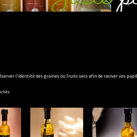
ver l’identité des graines ou fruits secs afin de raviver vos papil
Trié
fichés
par
prix
croissant