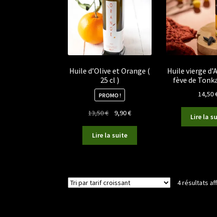
Huile d’Olive et Orange (
Huile vierge d
25 cl )
fève de Tonka 
14,50
PROMO !
Le
Le
13,50
€
9,90
€
Lire la s
prix
prix
initial
actuel
Lire la suite
était :
est :
13,50 €.
9,90 €.
4 résultats af