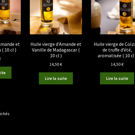
’Amande et
Huile vierge d’Amande et
Huile vierge de Colz
( 10 cl )
Vanille de Madagascar (
de truffe d’été,
10 cl )
aromatisée ( 10 cl 
€
14,50
€
14,50
€
uite
Lire la suite
Lire la suite
Trié
fichés
par
prix
croissant