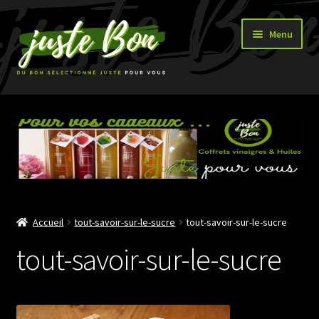
Aller
Aller
Menu
à
au
la
contenu
navigation
Accueil
Ouvrir
Boutique
le
menu
enfant
Accueil
tout-savoir-sur-le-sucre
tout-savoir-sur-le-sucre
tout-savoir-sur-le-sucre