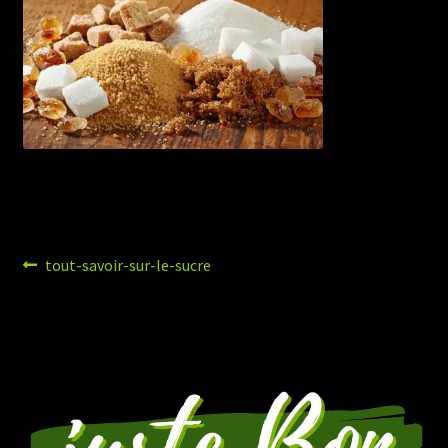
Navigation
Article
tout-savoir-sur-le-sucre
précédent :
de
l’article