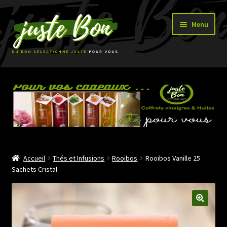
Aller
Aller
Menu
à
au
la
contenu
navigation
Accueil
Ouvrir
Boutique
le
menu
enfant
Accueil
Thés et Infusions
Rooibos
Rooibos Vanille 25
Sachets Cristal