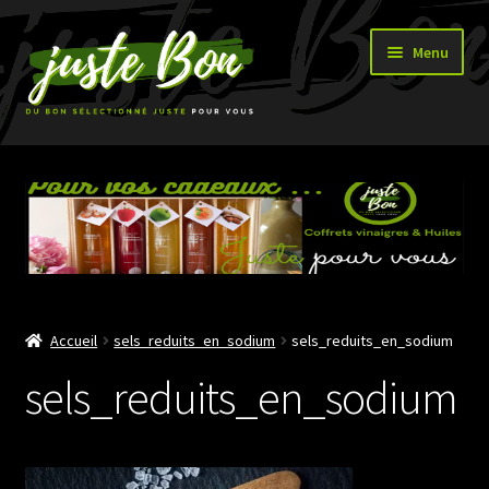
Aller
Aller
Menu
à
au
la
contenu
navigation
Accueil
Ouvrir
Boutique
le
menu
enfant
Accueil
sels_reduits_en_sodium
sels_reduits_en_sodium
sels_reduits_en_sodium