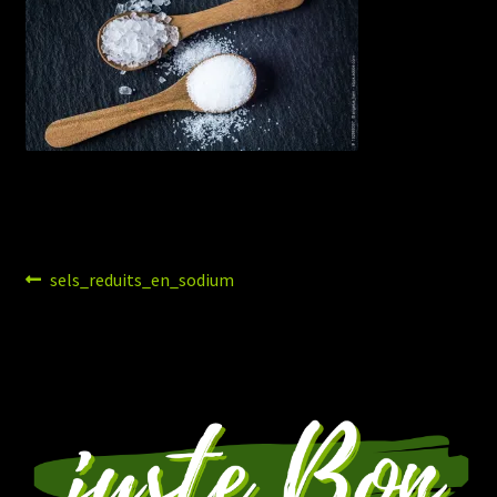
Navigation
Article
sels_reduits_en_sodium
précédent :
de
l’article