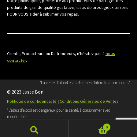
Notre philosophie, permettre aux producteurs de partager des
produits de grande qualité gustative, issus de prestigieux terroirs
POUR VOUS aider à sublimer vos repas.
Clients, Producteurs ou Distributeurs, n'hésitez pas à
nous
contacter
.
"La vente d'alcool est strictement interdite aux mineurs"
© 2023 Juste Bon
Politique de confidentialité
|
Conditions Générales de Ventes
"L’abus d’alcool est dangereux pour la santé, à consommer avec
modération"
Retrouvez Juste Bon sur
Facebook
0
Site réalisé par
Home Web Design