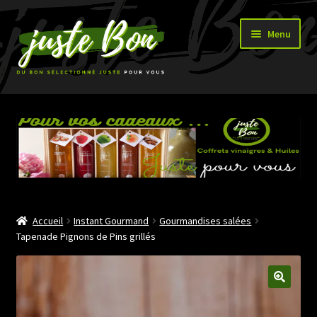
Aller
Aller
Menu
à
au
la
contenu
navigation
Accueil
Ouvrir
Boutique
le
menu
enfant
Accueil
Instant Gourmand
Gourmandises salées
Tapenade Pignons de Pins grillés