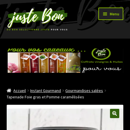
Aller
Aller
Menu
à
au
la
contenu
navigation
Accueil
Ouvrir
Boutique
le
menu
enfant
Accueil
Instant Gourmand
Gourmandises salées
Tapenade Foie gras et Pomme caramélisées