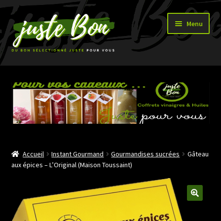
Aller
Aller
Menu
à
au
la
contenu
navigation
Accueil
Ouvrir
Boutique
le
menu
enfant
Accueil
Instant Gourmand
Gourmandises sucrées
Gâteau
aux épices – L’Original (Maison Toussaint)