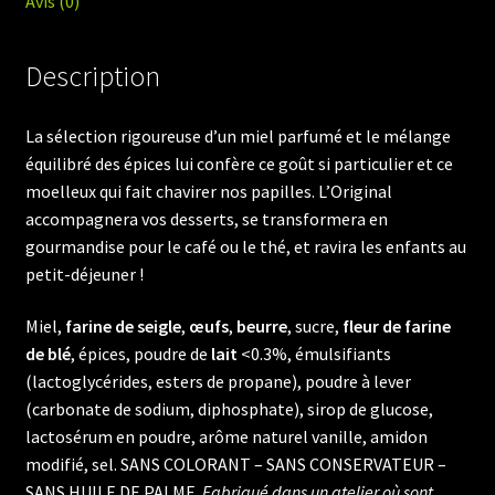
Avis (0)
Description
La sélection rigoureuse d’un miel parfumé et le mélange
équilibré des épices lui confère ce goût si particulier et ce
moelleux qui fait chavirer nos papilles. L’Original
accompagnera vos desserts, se transformera en
gourmandise pour le café ou le thé, et ravira les enfants au
petit-déjeuner !
Miel,
farine de seigle
,
œufs
,
beurre
, sucre,
fleur de farine
de blé
, épices, poudre de
lait
<0.3%, émulsifiants
(lactoglycérides, esters de propane), poudre à lever
(carbonate de sodium, diphosphate), sirop de glucose,
lactosérum en poudre, arôme naturel vanille, amidon
modifié, sel. SANS COLORANT – SANS CONSERVATEUR –
SANS HUILE DE PALME.
Fabriqué dans un atelier où sont