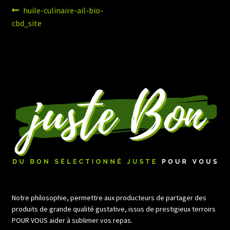
Navigation
Article
huile-culinaire-ail-bio-
précédent :
cbd_site
de
l’article
Notre philosophie, permettre aux producteurs de partager des
produits de grande qualité gustative, issus de prestigieux terroirs
POUR VOUS aider à sublimer vos repas.