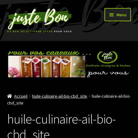
Aller
Aller
Menu
à
au
la
contenu
navigation
Accueil
Ouvrir
Boutique
le
menu
enfant
Accueil
huile-culinaire-ail-bio-cbd_site
huile-culinaire-ail-bio-
cbd_site
huile-culinaire-ail-bio-
cbd_site