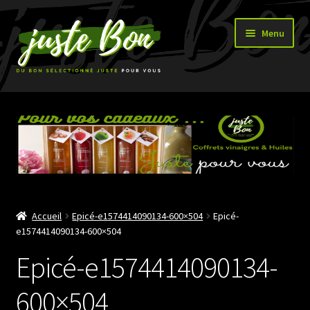
Aller
Aller
Menu
à
au
la
contenu
navigation
Accueil
Ouvrir
Boutique
le
menu
enfant
Accueil
Epicé-e1574414090134-600×504
Epicé-
e1574414090134-600×504
Epicé-e1574414090134-
600×504