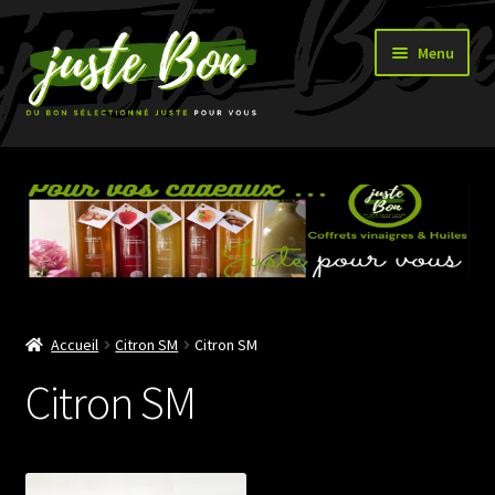
Aller
Aller
Menu
à
au
la
contenu
navigation
Accueil
Ouvrir
Boutique
le
menu
enfant
Accueil
Citron SM
Citron SM
Citron SM