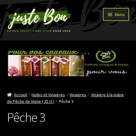
Aller
Aller
Menu
à
au
la
contenu
navigation
Accueil
Ouvrir
Boutique
le
menu
enfant
Accueil
Huiles et Vinaigres
Vinaigres
Vinaigre à la pulpe
de Pêche de Vigne ( 25 cl )
Pêche 3
Pêche 3