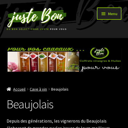
Aller
Aller
Menu
à
au
la
contenu
navigation
Accueil
Ouvrir
Boutique
le
menu
enfant
Accueil
Cave à vin
Beaujolais
Beaujolais
Depuis des générations, les vignerons du Beaujolais