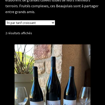
élaborent de grandes cuvées issues de leurs meilleurs
terroirs. Fruités complexes, ces Beaujolais sont à partager
entre grands amis.
Trié
2 résultats affichés
par
prix
croissant