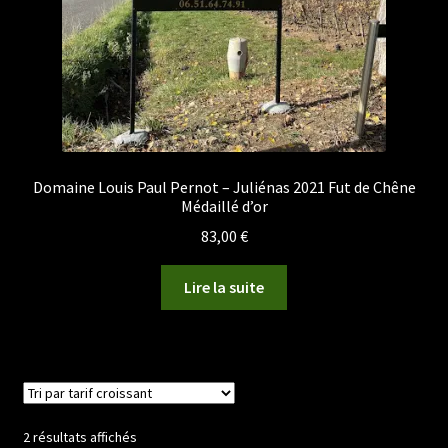
Domaine Louis Paul Pernot – Juliénas 2021 Fut de Chêne
Médaillé d’or
83,00
€
Lire la suite
Trié
2 résultats affichés