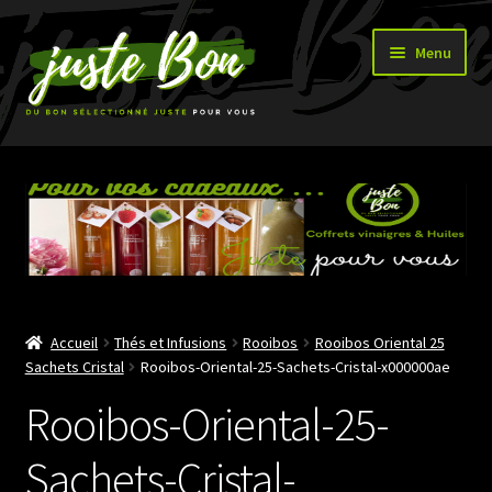
Aller
Aller
Menu
à
au
la
contenu
navigation
Accueil
Ouvrir
Boutique
le
menu
enfant
Accueil
Thés et Infusions
Rooibos
Rooibos Oriental 25
Sachets Cristal
Rooibos-Oriental-25-Sachets-Cristal-x000000ae
Rooibos-Oriental-25-
Sachets-Cristal-