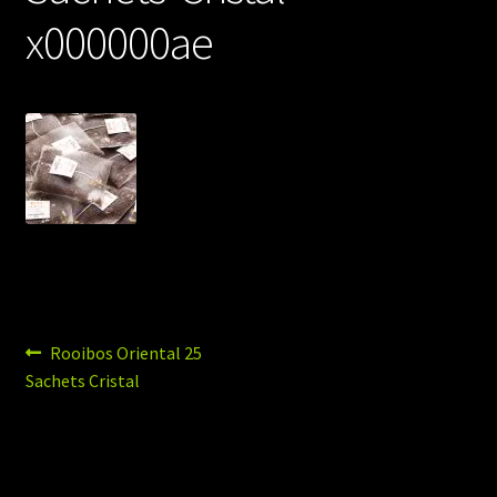
x000000ae
Navigation
Article
Rooibos Oriental 25
précédent :
Sachets Cristal
de
l’article