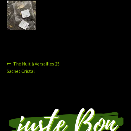
Navigation
Article
Thé Nuit à Versailles 25
précédent :
Sachet Cristal
de
l’article