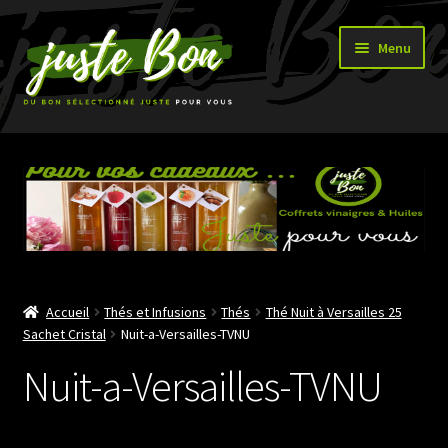
Aller
Aller
Menu
à
au
la
contenu
navigation
Accueil
Ouvrir
Boutique
le
menu
enfant
Accueil
Thés et Infusions
Thés
Thé Nuit à Versailles 25
Sachet Cristal
Nuit-a-Versailles-TVNU
Nuit-a-Versailles-TVNU