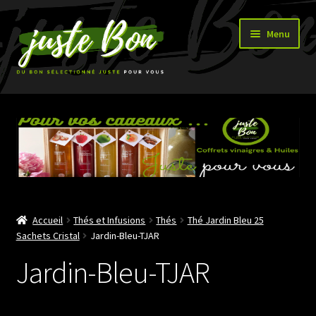
Aller
Aller
Menu
à
au
la
contenu
navigation
Accueil
Ouvrir
Boutique
le
menu
enfant
Accueil
Thés et Infusions
Thés
Thé Jardin Bleu 25
Sachets Cristal
Jardin-Bleu-TJAR
Jardin-Bleu-TJAR