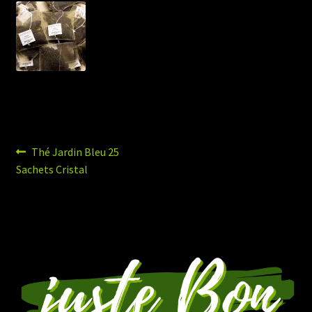
Navigation
Article
Thé Jardin Bleu 25
précédent :
Sachets Cristal
de
l’article