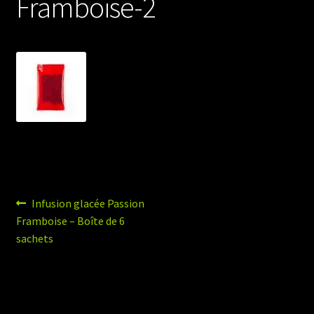
Framboise-2
Navigation
Article
Infusion glacée Passion
précédent :
Framboise – Boîte de 6
de
sachets
l’article