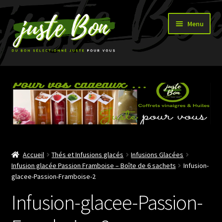
Aller
Aller
Menu
à
au
la
contenu
navigation
Accueil
Ouvrir
Boutique
le
menu
enfant
Accueil
Thés et Infusions glacés
Infusions Glacées
Infusion glacée Passion Framboise – Boîte de 6 sachets
Infusion-
glacee-Passion-Framboise-2
Infusion-glacee-Passion-