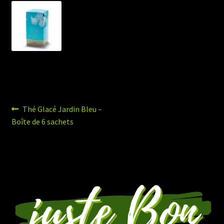
Navigation
Article
Thé Glacé Jardin Bleu –
précédent :
Boîte de 6 sachets
de
l’article