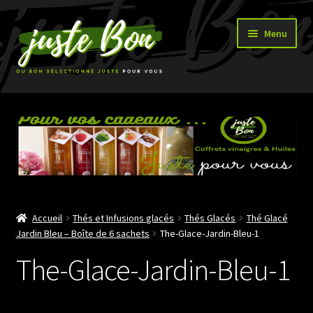
Aller
Aller
Menu
à
au
la
contenu
navigation
Accueil
Ouvrir
Boutique
le
menu
enfant
Accueil
Thés et Infusions glacés
Thés Glacés
Thé Glacé
Jardin Bleu – Boîte de 6 sachets
The-Glace-Jardin-Bleu-1
The-Glace-Jardin-Bleu-1