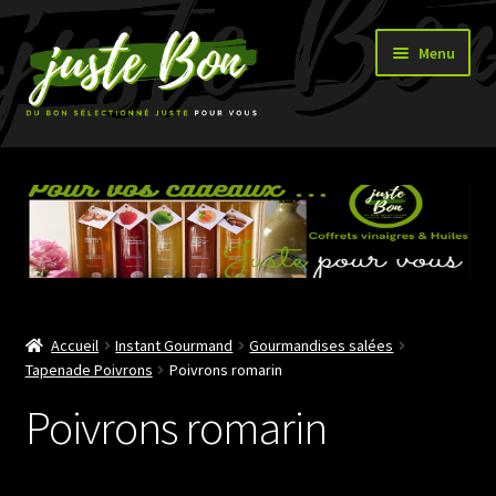
Aller
Aller
Menu
à
au
la
contenu
navigation
Accueil
Ouvrir
Boutique
le
menu
enfant
Accueil
Instant Gourmand
Gourmandises salées
Tapenade Poivrons
Poivrons romarin
Poivrons romarin